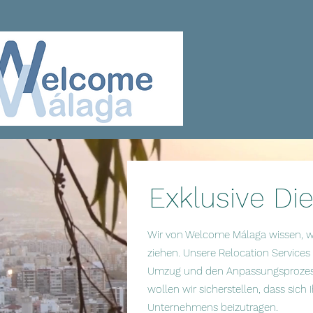
Exklusive Di
Wir von Welcome Málaga wissen, wie 
ziehen. Unsere Relocation Services
Umzug und den Anpassungsprozess
wollen wir sicherstellen, dass sich
Unternehmens beizutragen.