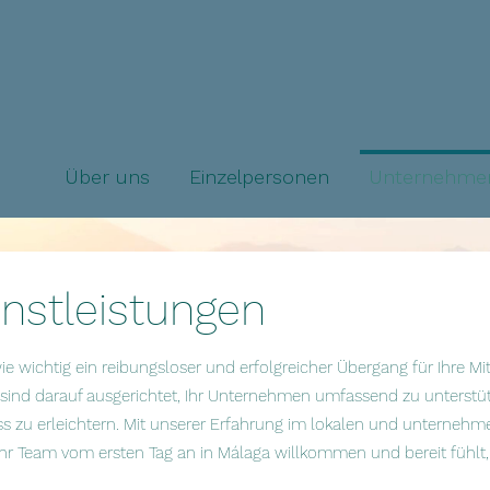
Über uns
Einzelpersonen
Unternehme
enstleistungen
wichtig ein reibungsloser und erfolgreicher Übergang für Ihre Mitar
 sind darauf ausgerichtet, Ihr Unternehmen umfassend zu unterstü
 zu erleichtern. Mit unserer Erfahrung im lokalen und untern
 Ihr Team vom ersten Tag an in Málaga willkommen und bereit fühlt,