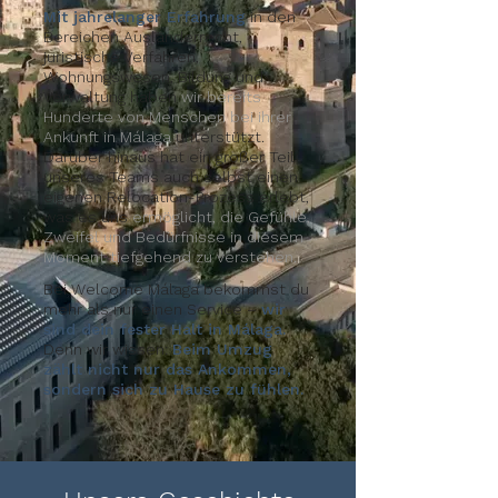
Mit jahrelanger Erfahrung
in den
Bereichen Ausländerrecht,
juristische Verfahren,
Wohnungswesen, Bildung und
Verwaltung haben
wir bereits
Hunderte von Menschen bei ihrer
Ankunft in Málaga
unterstützt.
Darüber hinaus hat ein großer Teil
unseres Teams auch selbst einen
eigenen Relocation-Prozess erlebt,
was es uns
ermöglicht, die Gefühle,
Zweifel und Bedürfnisse in diesem
Moment tiefgehend zu verstehen.
Bei Welcome Málaga bekommst du
mehr als nur einen Service –
wir
sind dein fester Halt in Málaga.
Denn wir wissen:
Beim Umzug
zählt nicht nur das Ankommen,
sondern sich zu Hause zu fühlen.