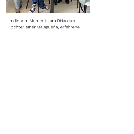
In diesem Moment kam
Rita
dazu –
Tochter einer Malagueña, erfahrene
Fachkraft aus der Unternehmenswelt
und
mit einer Lebensgeschichte, die
stark mit internationaler Mobilität
verbunden ist
. Sie hat in mehreren
Städten und Ländern gelebt und weiß
genau, was es bedeutet, ganz neu
anzufangen: die Vorfreude, aber auch
die Unsicherheit, der Papierkram und
all die offenen Fragen. Aus dieser
persönlichen Erfahrung wusste sie,
dass sie dem Projekt echten Mehrwert
verleihen konnte –
mit
Einfühlungsvermögen,
Veränderungssensibilität und einem
praxisorientierten Ansatz.
Aus dieser Kombination – juristisches