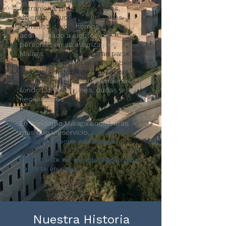
extranjería, procesos legales,
vivienda, educación y trámites
administrativos,
hemos
acompañado a cientos de
personas en su aterrizaje en
Málaga.
Pero además, gran parte de
nuestro equipo ha vivido también
su propia historia de relocation, lo
que nos permite
comprender a
fondo las emociones, dudas y
necesidades
que surgen en este
proceso.
En Welcome Málaga encuentras
más que un servicio,
somos tu
punto de apoyo en Málaga.
Porque
sabemos que cuando te mudas,
lo
importante no es solo llegar, sino
sentirte en casa.
Nuestra Historia