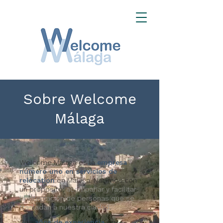
​Sobre Welcome
Málaga
Welcome Málaga es la
empresa
número uno en servicios de
relocation
en Málaga. Nacimos con
un propósito;
acompañar y facilitar
la integración de personas que se
trasladan a nuestra ciudad
.
Con
años de experiencia
en