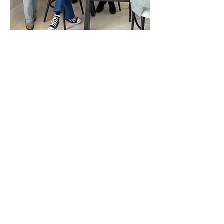
Ahí se unió
Rita,
malagueña de madre,
profesional del mundo corporativo y
con una historia
muy ligada a la
movilidad internacional.
Ha vivido en
varias ciudades y países y conoce
bien lo que significa empezar de cero
en un lugar nuevo: la ilusión, pero
también la incertidumbre, el papeleo
y las preguntas. Desde esa
experiencia personal, supo que podía
aportar algo de valor al proyecto.
Experiencia personal, unida a su
sensibilidad por el cambio, la empatía
y su enfoque práctico.
De esa combinación —
experiencia
legal, conocimiento local, red de