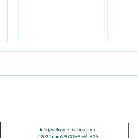
Deportes en Málaga:
Supe
mantente activo y disfruta
en M
del estilo de vida
comp
mediterráneo
muda
info@welcome-malaga.com
©2022 por WELCOME MÁLAGA.