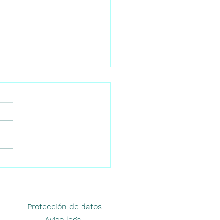
rmercados y mercados
álaga: dónde hacer la
ra si acabas de
rte
Protección de datos
Aviso legal