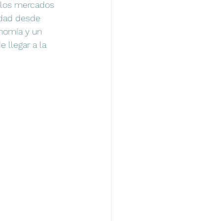
 los mercados 
udad desde 
nomía y un 
llegar a la 