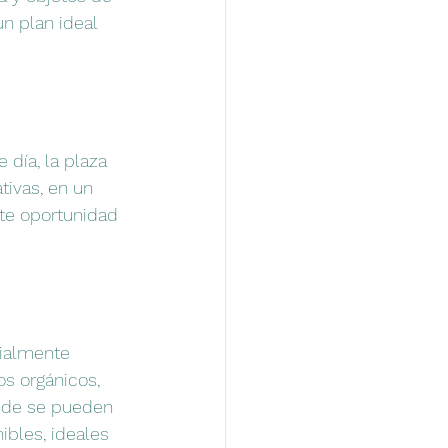
n plan ideal 
día, la plaza 
tivas, en un 
nte oportunidad 
ialmente 
s orgánicos, 
onde se pueden 
bles, ideales 