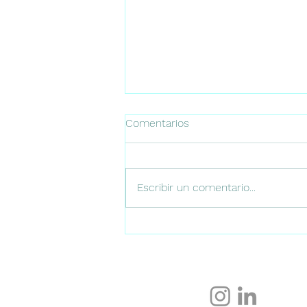
Comentarios
Escribir un comentario...
Rooftops en Málaga: dónde
disfrutar de las mejores
vistas al atardecer