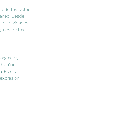
a de festivales 
ráneo. Desde 
ce actividades 
gunos de los 
 agosto y 
histórico 
a. Es una 
expresión.