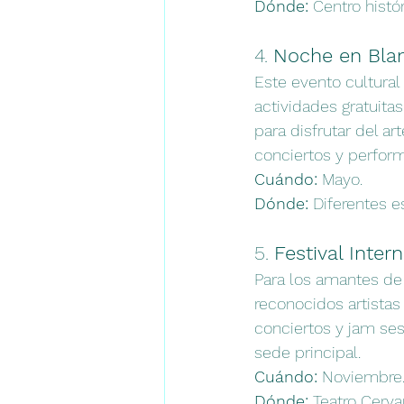
Dónde:
 Centro histó
4. 
Noche en Bla
Este evento cultural
actividades gratuitas
para disfrutar del a
conciertos y perfor
Cuándo:
 Mayo.
Dónde:
 Diferentes e
5. 
Festival Inter
Para los amantes de 
reconocidos artistas
conciertos y jam se
sede principal.
Cuándo:
 Noviembre
Dónde:
 Teatro Cerva