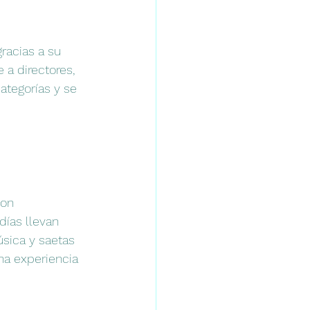
racias a su 
 a directores, 
ategorías y se 
on 
días llevan 
sica y saetas 
na experiencia 