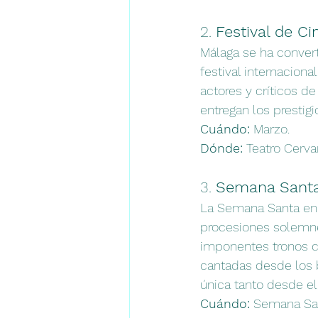
2. 
Festival de C
Málaga se ha convert
festival internaciona
actores y críticos de
entregan los prestig
Cuándo:
 Marzo.
Dónde:
 Teatro Cerva
3. 
Semana Santa
La Semana Santa en 
procesiones solemnes
imponentes tronos c
cantadas desde los b
única tanto desde el
Cuándo:
 Semana Sant