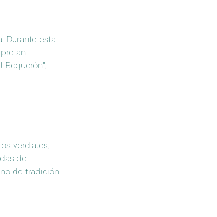
. Durante esta 
rpretan 
l Boquerón", 
os verdiales, 
ndas de 
no de tradición.