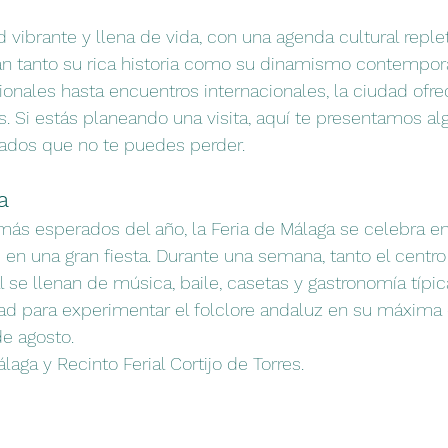
 vibrante y llena de vida, con una agenda cultural replet
jan tanto su rica historia como su dinamismo contempo
ionales hasta encuentros internacionales, la ciudad ofre
s. Si estás planeando una visita, aquí te presentamos al
ados que no te puedes perder.
a
ás esperados del año, la Feria de Málaga se celebra en
 en una gran fiesta. Durante una semana, tanto el centro 
l se llenan de música, baile, casetas y gastronomía típic
ad para experimentar el folclore andaluz en su máxima 
e agosto.
laga y Recinto Ferial Cortijo de Torres.