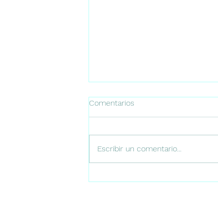
Comentarios
Escribir un comentario...
Rooftops en Málaga: dónde
disfrutar de las mejores
vistas al atardecer