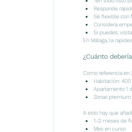
Ten todo listo 
Responde rápido
Sé flexible con
Considera empez
Si puedes, visit
En Málaga, la rapidez
¿Cuánto debería
Como referencia en 
Habitación: 400
Apartamento 1 d
Zonas premium: 
A esto hay que añadi
1–2 meses de fi
Mes en curso