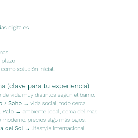
s digitales.
anas
o plazo
como solución inicial.
na (clave para tu experiencia)
s de vida muy distintos según el barrio:
co / Soho
 → vida social, todo cerca.
l Palo
 → ambiente local, cerca del mar.
 moderno, precios algo más bajos.
a del Sol
 → lifestyle internacional.