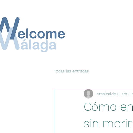
Todas las entradas
ritaalcalde
13 abr
3 
Cómo enc
sin morir