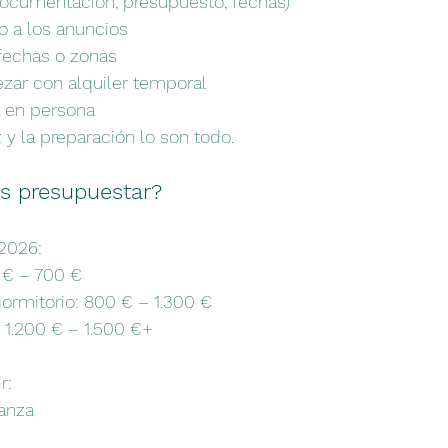
(documentación, presupuesto, fechas)
 a los anuncios
 fechas o zonas
ar con alquiler temporal
a en persona
 y la preparación lo son todo.
s presupuestar?
2026:
 € – 700 €
ormitorio: 800 € – 1.300 €
1.200 € – 1.500 €+
r:
anza