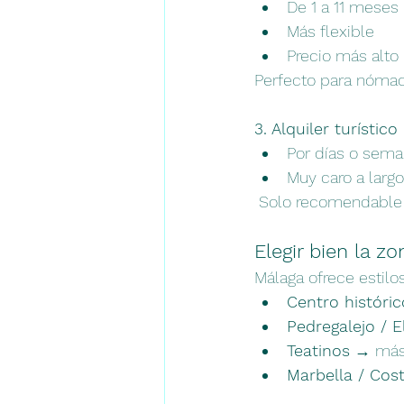
De 1 a 11 meses
Más flexible
Precio más alto
Perfecto para nómada
3. Alquiler turístico
Por días o sem
Muy caro a larg
 Solo recomendable 
Elegir bien la zo
Málaga ofrece estilo
Centro históri
Pedregalejo / E
Teatinos
 → más
Marbella / Cost