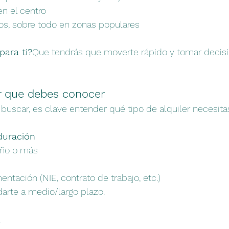
en el centro
os, sobre todo en zonas populares
para ti?
Que tendrás que moverte rápido y tomar decis
er que debes conocer
uscar, es clave entender qué tipo de alquiler necesita
 duración
año o más
tación (NIE, contrato de trabajo, etc.)
darte a medio/largo plazo.
l