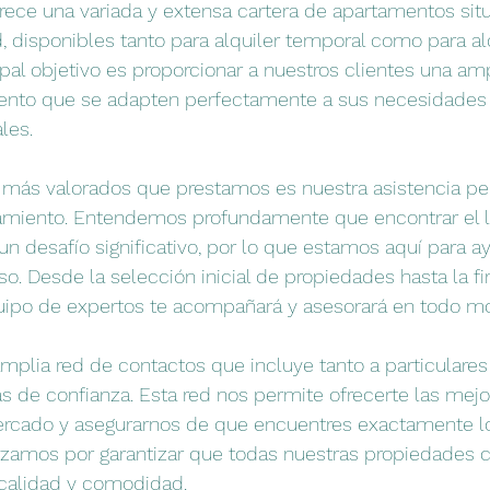
frece una variada y extensa cartera de apartamentos sit
, disponibles tanto para alquiler temporal como para alq
ipal objetivo es proporcionar a nuestros clientes una am
ento que se adapten perfectamente a sus necesidades 
les.
s más valorados que prestamos es nuestra asistencia pe
amiento. Entendemos profundamente que encontrar el l
 un desafío significativo, por lo que estamos aquí para a
o. Desde la selección inicial de propiedades hasta la fi
quipo de expertos te acompañará y asesorará en todo 
plia red de contactos que incluye tanto a particulare
as de confianza. Esta red nos permite ofrecerte las mej
ercado y asegurarnos de que encuentres exactamente l
zamos por garantizar que todas nuestras propiedades 
 calidad y comodidad.