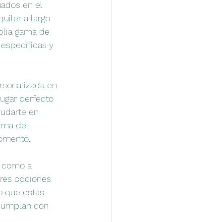
uados en el 
uiler a largo 
plia gama de 
específicas y 
rsonalizada en 
ugar perfecto 
yudarte en 
rma del 
momento.
s como a 
ores opciones 
o que estás 
cumplan con 