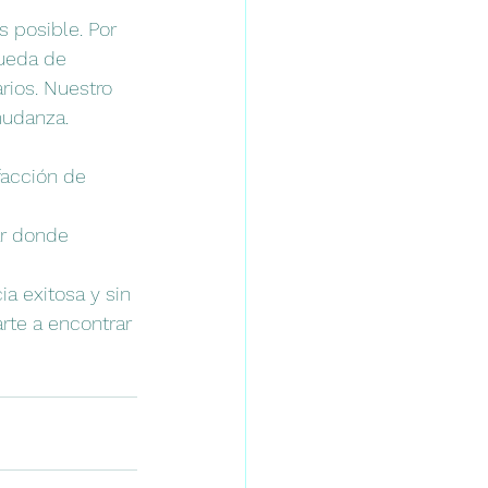
 posible. Por 
queda de 
rios. Nuestro 
mudanza.
acción de 
ar donde 
a exitosa y sin 
te a encontrar 