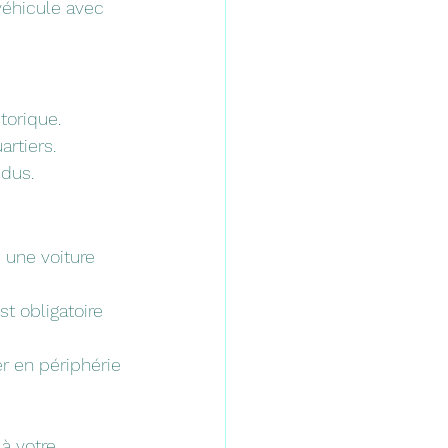
 véhicule avec 
torique.
artiers.
ndus.
 une voiture 
t obligatoire 
er en périphérie 
à votre 