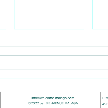
Les sports à Málaga : restez
Supe
actif etprofitez du style de
Mála
vie méditerranéen
lors
insta
Pr
info@welcome-malaga.com
©2022 par BIENVENUE MALAGA.
Avi