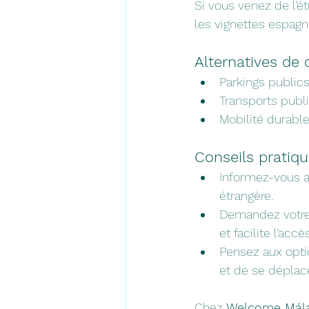
Si vous venez de l’ét
les vignettes espagn
Alternatives de
Parkings publics
Transports public
Mobilité durable
Conseils prati
Informez-vous av
étrangère.
Demandez votre v
et facilite l’accès
Pensez aux optio
et de se déplace
Chez 
Welcome Mála