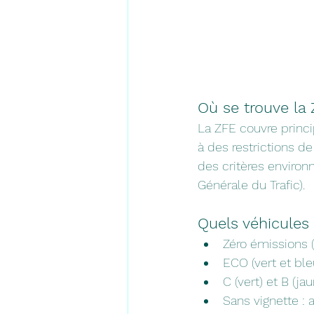
Où se trouve la
La ZFE couvre princi
à des restrictions de
des critères environ
Générale du Trafic).
Quels véhicules 
Zéro émissions (
ECO (vert et ble
C (vert) et B (ja
Sans vignette : a