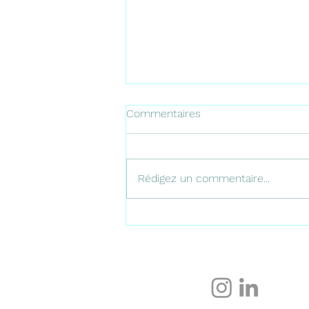
Commentaires
Rédigez un commentaire...
Les plus belles terrasses
panoramiques de Málaga
pourprofiter de vues
spectaculaires