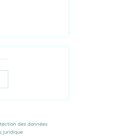
rmarchés et marchés à
ga : oùfaire ses courses
que vous venez devous
ller
otection des données
s juridique