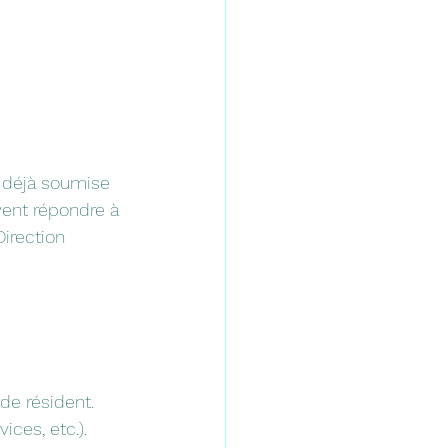
e déjà soumise 
vent répondre à 
irection 
 de résident.
ices, etc.).