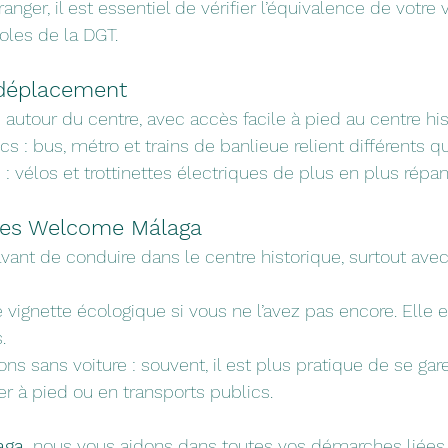
ranger, il est essentiel de vérifier l’équivalence de votre
oles de la DGT.
 déplacement
 autour du centre, avec accès facile à pied au centre his
s : bus, métro et trains de banlieue relient différents qu
 : vélos et trottinettes électriques de plus en plus répa
ques Welcome Málaga
ant de conduire dans le centre historique, surtout avec
ignette écologique si vous ne l’avez pas encore. Elle es
.
ns sans voiture : souvent, il est plus pratique de se gar
r à pied ou en transports publics.
ga,
 nous vous aidons dans toutes vos démarches liées 