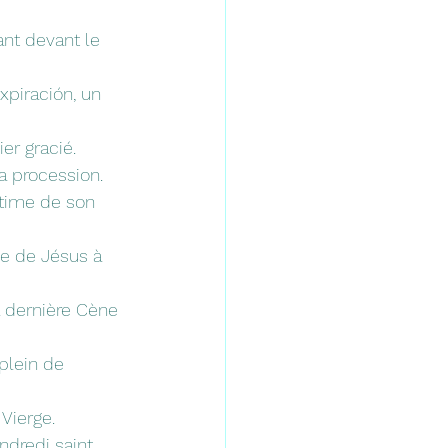
ant devant le 
Expiración, un 
ier gracié.
sa procession.
ntime de son 
e de Jésus à 
 dernière Cène 
plein de 
 Vierge.
ndredi saint 