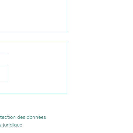
rmarchés et marchés à
ga : oùfaire ses courses
que vous venez devous
ller
otection des données
s juridique