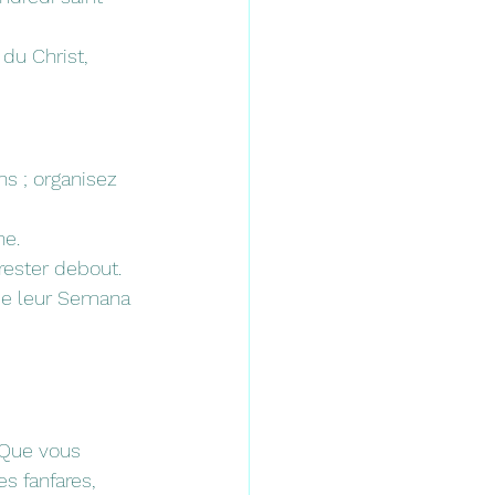
du Christ, 
ns ; organisez 
ne.
rester debout.
 de leur Semana 
 Que vous 
s fanfares, 