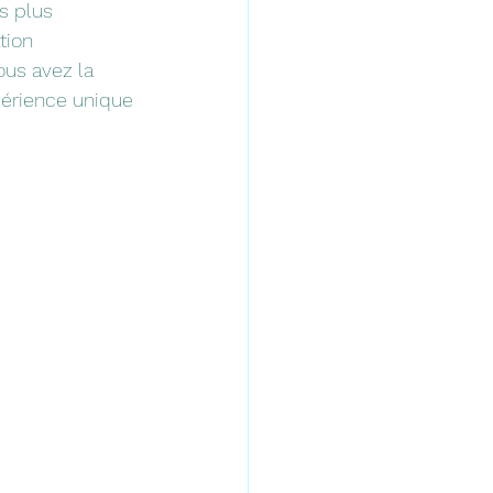
s plus 
tion 
ous avez la 
périence unique 