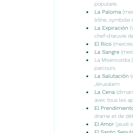
populaire.
La Paloma
 (me
trône, symbole 
La Expiración
 (
chef-d'œuvre de
El Rico
 (mercred
La Sangre
 (mer
La Misericordia 
parcours.
La Salutación
 
Jérusalem.
La Cena
 (diman
avec tous les ap
El Prendimient
drame et de dét
El Amor
 (jeudi 
El Santo Sepul