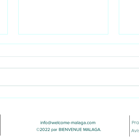
Les sports à Málaga : restez
Supe
actif etprofitez du style de
Mála
vie méditerranéen
lors
insta
Pr
info@welcome-malaga.com
©2022 par BIENVENUE MALAGA.
Avi