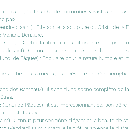
rcredi saint) : elle lâche des colombes vivantes en pass
de paix.
Vendredi saint) : Elle abrite la sculpture du Cristo de la 
 Mariano Benlliure.
i saint) : Célèbre la libération traditionnelle d'un prisonn
credi saint) : Connue pour la sobriété et l'isolement de 
(lundi de Pâques) : Populaire pour la nature humble et i
(dimanche des Rameaux) : Représente l'entrée triomphal
che des Rameaux) : Il s'agit d'une scène complète de la
ôtres.
o
 (lundi de Pâques) : il est impressionnant par son trône 
ails sculpturaux.
saint) : Connue pour son trône élégant et la beauté de sa
cro
 (Vendredi saint) : marque la clôture solennelle du Ve