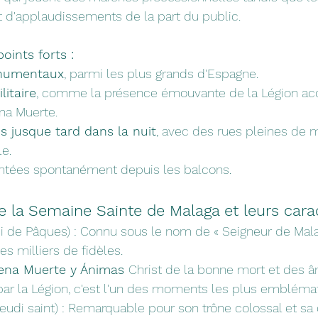
 d'applaudissements de la part du public.
ints forts :
numentaux
, parmi les plus grands d'Espagne.
litaire
, comme la présence émouvante de la Légion ac
na Muerte.
s jusque tard dans la nuit
, avec des rues pleines de 
e.
ntées spontanément depuis les balcons.
e la Semaine Sainte de Malaga et leurs cara
di de Pâques) : Connu sous le nom de « Seigneur de Malaga 
s milliers de fidèles.
uena Muerte y Ánimas 
Christ de la bonne mort et des â
 par la Légion, c'est l'un des moments les plus embléma
jeudi saint) : Remarquable pour son trône colossal et sa