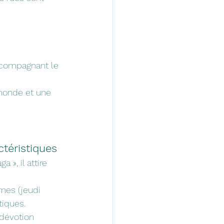
compagnant le 
monde et une 
ctéristiques
», il attire 
mes (jeudi 
tiques.
 dévotion 