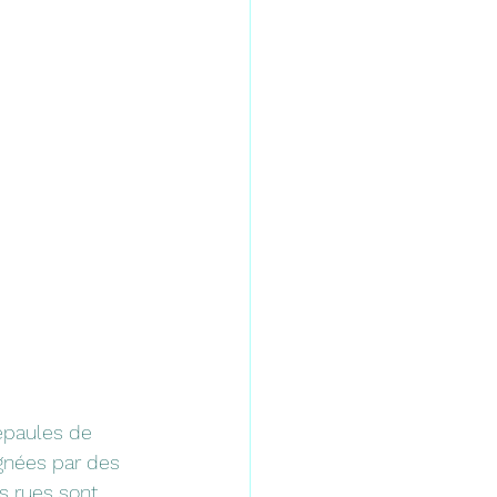
épaules de 
nées par des 
s rues sont 