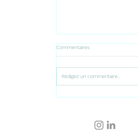
Commentaires
Rédigez un commentaire...
Les plus belles terrasses
panoramiques de Málaga
pourprofiter de vues
spectaculaires