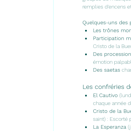
remplies d'encens et
Quelques-uns des po
Les trônes mo
Participation mi
Cristo de la Bue
Des procession
émotion palpabl
Des saetas
 cha
Les confréries d
El Cautivo
 (lun
chaque année de
Cristo de la B
saint) : Escorté
La Esperanza
 (