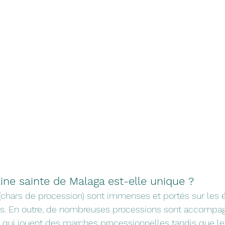
ine sainte de Malaga est-elle unique ?
 (chars de procession) sont immenses et portés sur les 
. En outre, de nombreuses processions sont accompag
qui jouent des marches processionnelles tandis que le