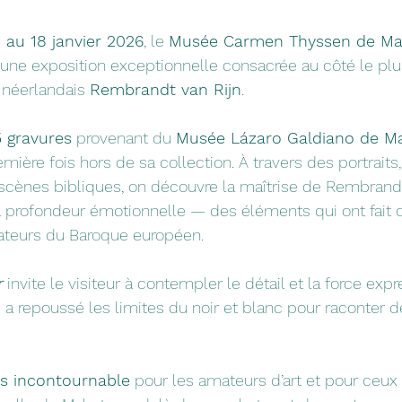
 au 18 janvier 2026
, le 
Musée Carmen Thyssen de Ma
, une exposition exceptionnelle consacrée au côté le plu
 néerlandais 
Rembrandt van Rijn
.
 gravures
 provenant du 
Musée Lázaro Galdiano de M
ière fois hors de sa collection. À travers des portraits,
 scènes bibliques, on découvre la maîtrise de Rembrandt
la profondeur émotionnelle — des éléments qui ont fait de
vateurs du Baroque européen.
r
 invite le visiteur à contempler le détail et la force exp
e a repoussé les limites du noir et blanc pour raconter de
s incontournable
 pour les amateurs d’art et pour ceux 