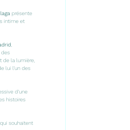
laga
 présente 
s intime et 
adrid
, 
 des 
 de la lumière, 
 lui l’un des 
ressive d’une 
s histoires 
qui souhaitent 