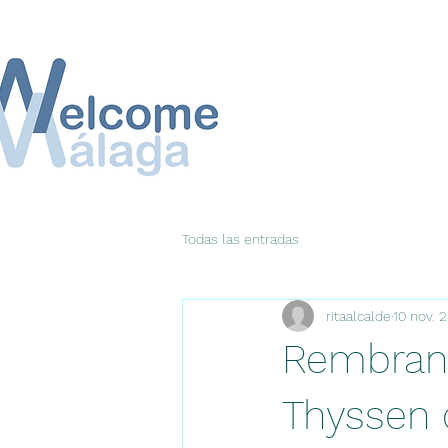
Todas las entradas
ritaalcalde
10 nov. 
Rembran
Thyssen 