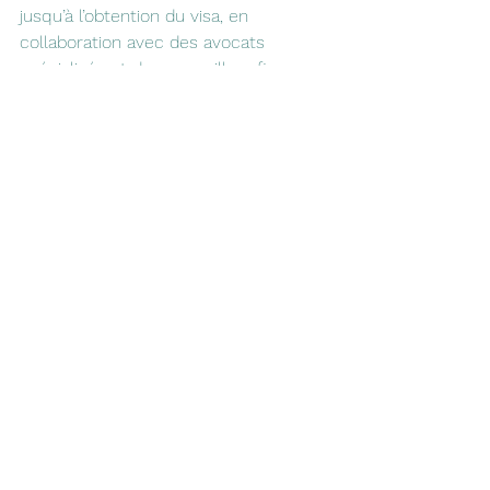
jusqu’à l’obtention du visa, en 
collaboration avec des avocats 
spécialisés et des conseillers fiscaux 
partenaires.
Contactez-nous et nous vous 
aiderons à organiser votre 
installation à Málaga de manière 
légale, simple et sans mauvaises 
surprises.
Voir tout
Posts récents