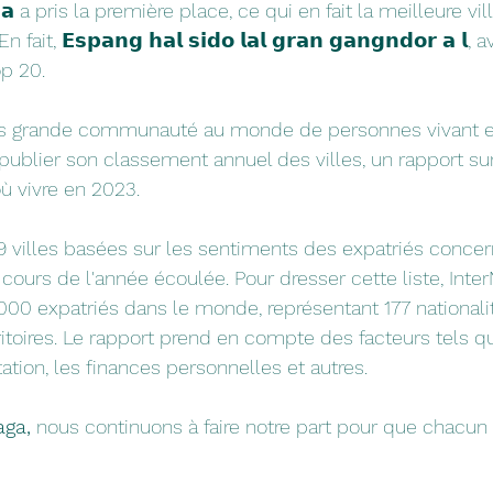
𝗮 a pris la première place, ce qui en fait la meilleure v
 fait, 𝗘𝘀𝗽𝗮𝗻𝗴 𝗵𝗮𝗹 𝘀𝗶𝗱𝗼 𝗹𝗮𝗹 𝗴𝗿𝗮𝗻 𝗴𝗮𝗻𝗴𝗻𝗱𝗼𝗿 𝗮 
op 20.
lus grande communauté au monde de personnes vivant et 
 publier son classement annuel des villes, un rapport sur
ù vivre en 2023.
 villes basées sur les sentiments des expatriés concerna
au cours de l'année écoulée. Pour dresser cette liste, Inte
 000 expatriés dans le monde, représentant 177 nationalit
ritoires. Le rapport prend en compte des facteurs tels qu
ptation, les finances personnelles et autres.
ga,
 nous continuons à faire notre part pour que chacun