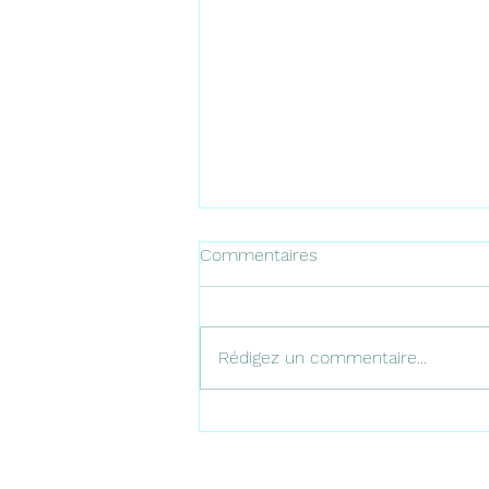
Commentaires
Rédigez un commentaire...
Les plus belles terrasses
panoramiques de Málaga
pourprofiter de vues