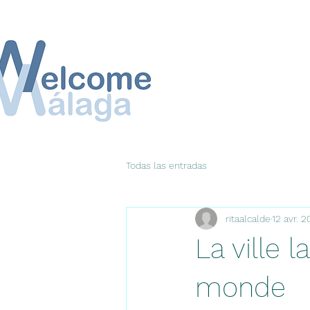
Todas las entradas
ritaalcalde
12 avr. 
La ville 
monde