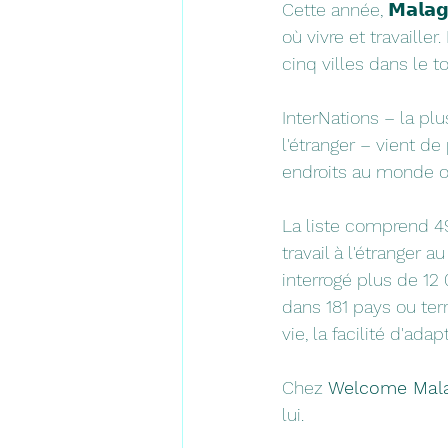
Cette année, 𝗠𝗮𝗹𝗮
où vivre et travailler. En
cinq villes dans le t
InterNations – la p
l'étranger – vient de
endroits au monde o
La liste comprend 49
travail à l'étranger 
interrogé plus de 12
dans 181 pays ou ter
vie, la facilité d'ada
Chez 
Welcome Mala
lui.