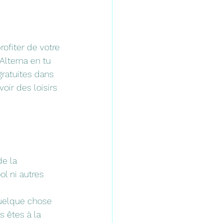
ofiter de votre 
Alterna en tu 
gratuites dans 
ir des loisirs 
e la 
l ni autres 
quelque chose 
 êtes à la 