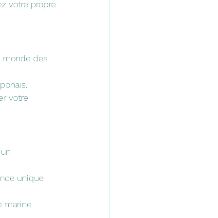
ez votre propre 
le monde des 
ponais.
er votre 
 un 
ence unique 
e marine.