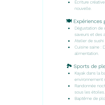
Écriture créativ
nouvelle.
🍽️ Expériences
Dégustation de 
saveurs et des 
Atelier de sush
Cuisine saine : 
alimentation.
🏞️ Sports de ple
Kayak dans la ba
environnement s
Randonnée noctu
sous les étoiles.
Baptême de plon