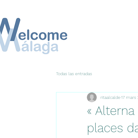
Todas las entradas
ritaalcalde
17 mars
« Alterna
places da