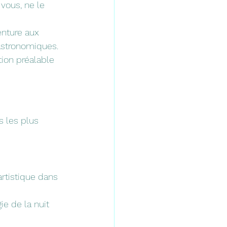
vous, ne le 
nture aux 
gastronomiques. 
tion préalable 
s les plus 
artistique dans 
e de la nuit 