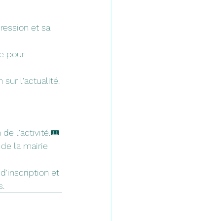
ression et sa 
pe pour 
sur l'actualité.
e l'activité.🎟️ 
 de la mairie 
'inscription et 
s.