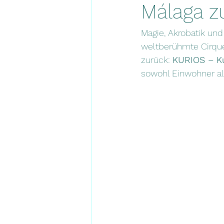
Málaga z
Magie, Akrobatik un
weltberühmte Cirque
zurück: 
KURIOS – Ku
sowohl Einwohner al