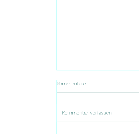
Kommentare
Kommentar verfassen...
Die schönsten Rooftop-Bars
in Málaga mit