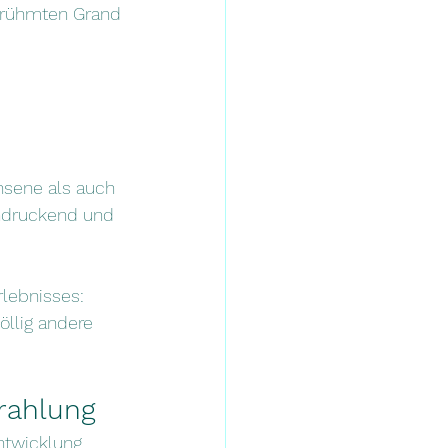
rühmten Grand 
hsene als auch 
indruckend und 
lebnisses: 
öllig andere 
trahlung
ntwicklung 