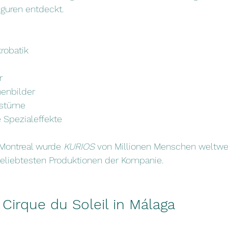
iguren entdeckt. 
robatik
r
enbilder
ostüme
 Spezialeffekte
 Montreal wurde 
KURIOS
 von Millionen Menschen weltwe
beliebtesten Produktionen der Kompanie.
Cirque du Soleil in Málaga