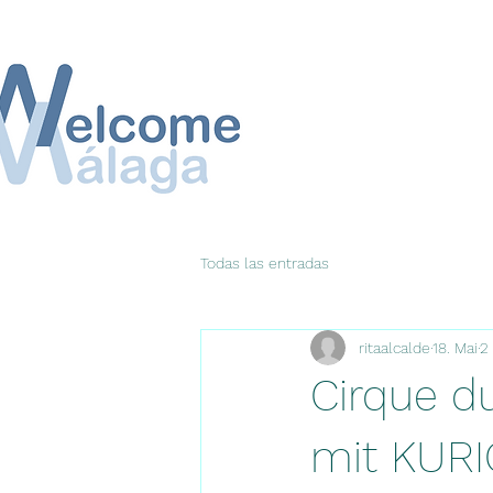
Todas las entradas
ritaalcalde
18. Mai
2
Cirque d
mit KURI